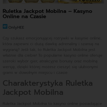
Ruletka Jackpot Mobilna – Kasyno
Online na Czasie
OnlyHEE
Czy szukasz emocjonującej rozrywki w kasynie online,
która zapewni ci dużą dawkę adrenaliny i szansę na
wygraną? Jeśli tak, to Ruletka Jackpot Mobilna jest
właśnie dla ciebie! To popularne kasyno online oferuje
szeroki wybór gier, atrakcyjne bonusy oraz mobilną
wersję, dzięki której możesz cieszyć się ulubionymi
grami w dowolnym miejscu i czasie.
Charakterystyka Ruletka
Jackpot Mobilna
Ruletka Jackpot Mobilna to kasyno online posiadające