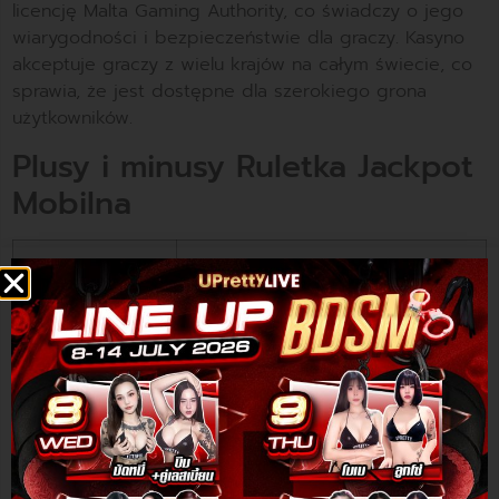
licencję Malta Gaming Authority, co świadczy o jego
wiarygodności i bezpieczeństwie dla graczy. Kasyno
akceptuje graczy z wielu krajów na całym świecie, co
sprawia, że jest dostępne dla szerokiego grona
użytkowników.
Plusy i minusy Ruletka Jackpot
Mobilna
Zalety
Wady
1. Licencja MGA
1. Brak polskiej wersji językowej
2. Szeroki wybór
2. Brak obsługi klienta w języku
gier
polskim
3. Atrakcyjne
3. Ograniczona dostępność metod
bonusy
płatności