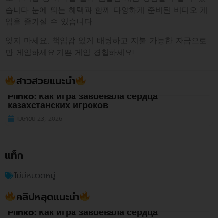
습니다 눈에 띄는 혜택과 함께 다양하게 준비된 비디오 게
임을 즐기실 수 있습니다.
잊지 마세요, 책임감 있게 배팅하고 지불 가능한 자금으로
만 게임하세요.기쁜 게임 경험하세요!
สาวสวยแนะนำ
Plinko: Как игра завоевала сердца
казахстанских игроков
เมษายน 23, 2026
แท็ก
ไม่มีหมวดหมู่
คลิปหลุดแนะนำ
Plinko: Как игра завоевала сердца