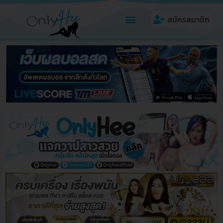
สมัครสมาชิก