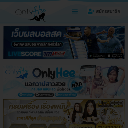
สมัครสมาชิก