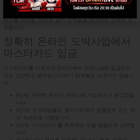
금을 허용하여 귀하의 계정을 간편하게 충전할 수 있게 합
니다. JackpotCity는 다양한 게임의 선택을 제공하며 슬롯,
테이블 게임들, 라이브 딜러 선택들을 제공하여 오락의 보
장합니다
정확히 온라인 도박사업에서
마스터카드 입금
마스터카드를 사용하여 온라인에서 도박시설에 입금하는
것은 간단하고 절차입니다.여기 단계별로 안내서가 있습니
다:
1단계::
선택한 온라인 카지노에 가입하거나 로그인합
니다.
2단계::
도박사업들의 웹사이트에서 은행업무 또는 캐
셔 섹션으로 이동합니다.
3단계::
마스터카드를 추천하는 지불 방법으로 선택합
니다.