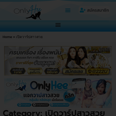
สมัครสมาชิก
Home
»
เปิดวาร์ปสาวสวย
Category: เปิดวาร์ปสาวสวย