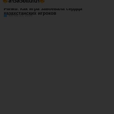
สาวสวยแนะนำ
Plinko: Как игра завоевала сердца
казахстанских игроков
เมษายน 23, 2026