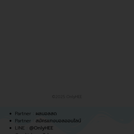
©2025 OnlyHEE
Partner :
ผลบอลสด
Partner :
สมัครแทงบอลออนไลน์
LINE :
@OnlyHEE