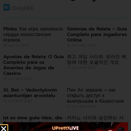
OnlyHEE
Plinko: Как игра завоевала
Sistemas de Roleta – Guia
сердца казахстанских
Completo para Jogadores
игроков
Online
23 เมษายน 2026
18 กุมภาพันธ์ 2026
Apostas de Roleta: O Guia
최고 게임 사이트: 온라인 베
Completo para os
팅에 대한 포괄적인 개요
Amantes de Jogos de
17 กุมภาพันธ์ 2026
Cassino
18 กุมภาพันธ์ 2026
XL Bet – Vedonlyönnin
Пин Ап зеркало – как
asiantuntijan arvostelu
открыть доступ к
выигрышам в Казахстане
13 กุมภาพันธ์ 2026
12 กุมภาพันธ์ 2026
Ist es eine gute Idee, die
카지노 사이트 승인하는 사
Freispiele des Casinos
이트: 종합 가이드
auszuprobieren?
10 กุมภาพันธ์ 2026