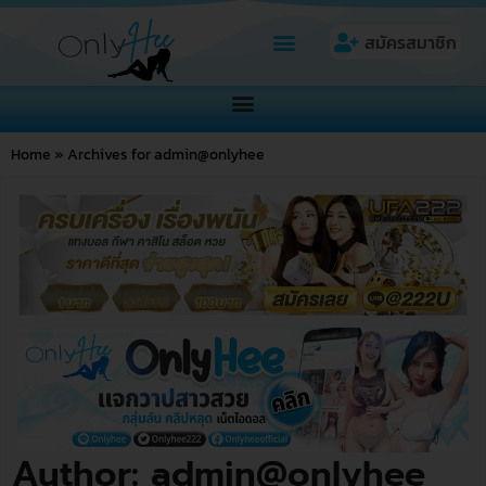
สมัครสมาชิก
Home
»
Archives for admin@onlyhee
Author:
admin@onlyhee